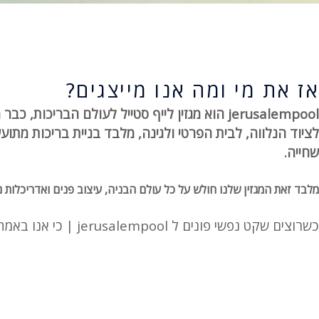
אז את מי ומה אנו מייצגים?
jerusalempool הוא מגזין לייף סטייל לעולם הבר
לציוד הנלווה, לבית הפרטי ולגינה, מלבד בניית בריכות מתועש
שחייה.
מלבד זאת המגזין שלנו חולש על כל עולם הבניה, עיצוב פנים ואדריכלות נ
כשרוצים שקט נפשי פונים ל jerusalempool | כי אנו באמת יודעים מה יגרום לכם לשקט נפשי בבניית בית, בריכה ובתחזוקה